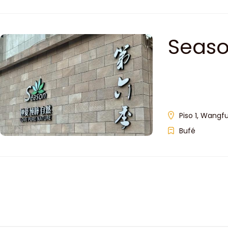
Seas
Piso 1, Wangf
Bufé