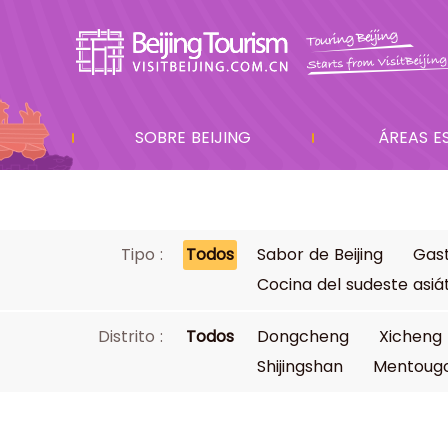
SOBRE BEIJING
ÁREAS E
Tipo :
Todos
Sabor de Beijing
Gas
Cocina del sudeste asiá
Distrito :
Todos
Dongcheng
Xicheng
Shijingshan
Mentoug