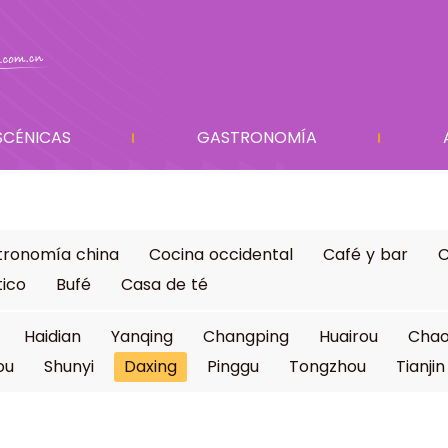
SCÉNICAS
GASTRONOMÍA
tronomía china
Cocina occidental
Café y bar
C
tico
Bufé
Casa de té
Haidian
Yanqing
Changping
Huairou
Cha
ou
Shunyi
Daxing
Pinggu
Tongzhou
Tianjin