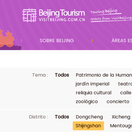
SOBRE BEIJING
ÁREAS E
Tema :
Todos
Patrimonio de la Human
jardín imperial
teatr
reliquia cultural
calle
zoológico
concierto
Distrito :
Todos
Dongcheng
Xicheng
Shijingshan
Mentoug