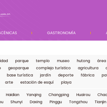
SCÉNICAS
GASTRONOMÍA
idad
parque
templo
museo
hutong
área
o
geoparque
complejo turístico
agricultura
base turística
jardín
deporte
fábrica
pa
arte
estación de esquí
playa
Haidian
Yanqing
Changping
Huairou
Cha
ou
Shunyi
Daxing
Pinggu
Tongzhou
Tianjin