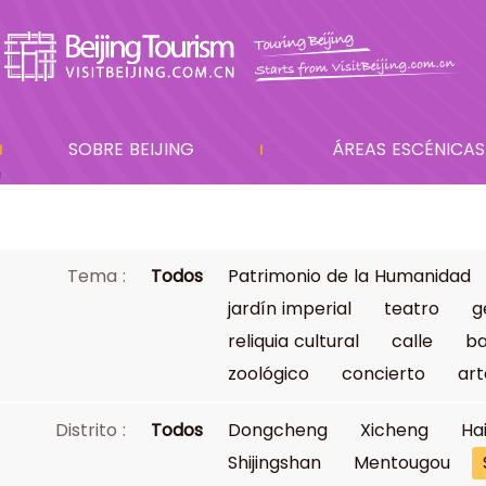
SOBRE BEIJING
ÁREAS ESCÉNICAS
Tema :
Todos
Patrimonio de la Humanidad
jardín imperial
teatro
g
reliquia cultural
calle
ba
zoológico
concierto
art
Distrito :
Todos
Dongcheng
Xicheng
Ha
Shijingshan
Mentougou