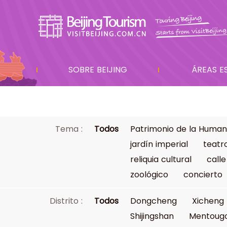
SOBRE BEIJING
ÁREAS E
Tema :
Todos
Patrimonio de la Human
jardín imperial
teatr
reliquia cultural
calle
zoológico
concierto
Distrito :
Todos
Dongcheng
Xicheng
Shijingshan
Mentoug