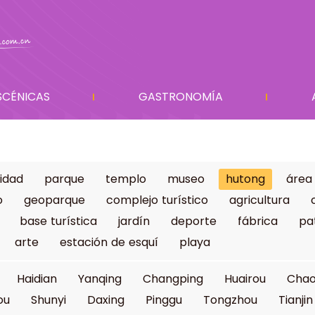
SCÉNICAS
GASTRONOMÍA
idad
parque
templo
museo
hutong
área
o
geoparque
complejo turístico
agricultura
base turística
jardín
deporte
fábrica
pa
arte
estación de esquí
playa
Haidian
Yanqing
Changping
Huairou
Cha
ou
Shunyi
Daxing
Pinggu
Tongzhou
Tianjin