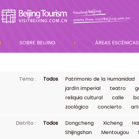
SOBRE BEIJING
ÁREAS ESCÉNICAS
Tema :
Todos
Patrimonio de la Humanidad
jardín imperial
teatro
g
reliquia cultural
calle
ba
zoológico
concierto
art
Distrito :
Todos
Dongcheng
Xicheng
Ha
Shijingshan
Mentougou