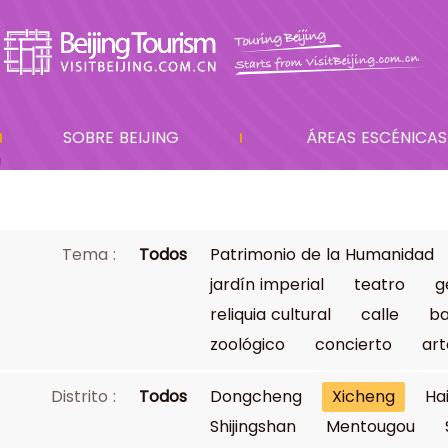
SOBRE BEIJING
ÁREAS ESCÉNICAS
Tema :
Todos
Patrimonio de la Humanidad
jardín imperial
teatro
g
reliquia cultural
calle
ba
zoológico
concierto
art
Distrito :
Todos
Dongcheng
Xicheng
Ha
Shijingshan
Mentougou