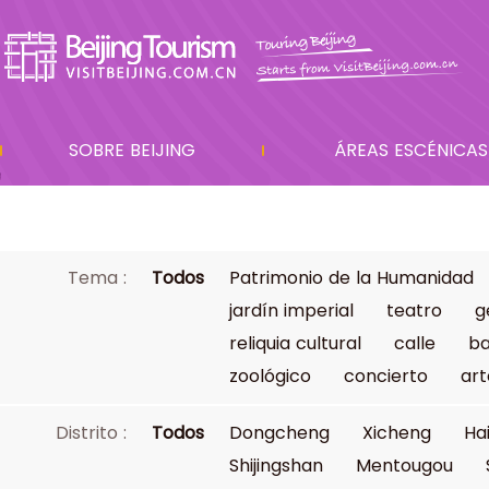
SOBRE BEIJING
ÁREAS ESCÉNICAS
Tema :
Todos
Patrimonio de la Humanidad
jardín imperial
teatro
g
reliquia cultural
calle
ba
zoológico
concierto
art
Distrito :
Todos
Dongcheng
Xicheng
Ha
Shijingshan
Mentougou