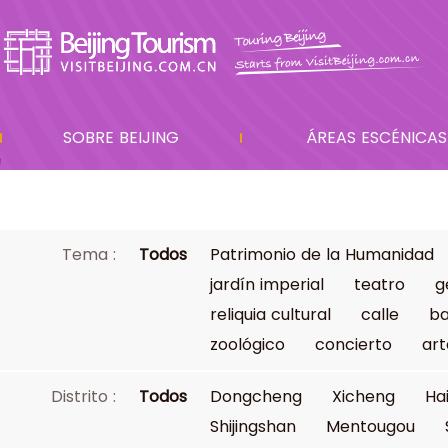
SOBRE BEIJING
ÁREAS ESCÉNICAS
Tema :
Todos
Patrimonio de la Humanidad
jardín imperial
teatro
g
reliquia cultural
calle
ba
zoológico
concierto
art
Distrito :
Todos
Dongcheng
Xicheng
Ha
Shijingshan
Mentougou