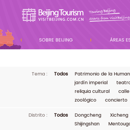
SOBRE BEIJING
ÁREAS E
Tema :
Todos
Patrimonio de la Human
jardín imperial
teatr
reliquia cultural
calle
zoológico
concierto
Distrito :
Todos
Dongcheng
Xicheng
Shijingshan
Mentoug