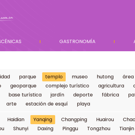
SCÉNICAS
GASTRONOMÍA
idad
parque
templo
museo
hutong
área
o
geoparque
complejo turístico
agricultura
base turística
jardín
deporte
fábrica
pa
arte
estación de esquí
playa
Haidian
Yanqing
Changping
Huairou
Cha
ou
Shunyi
Daxing
Pinggu
Tongzhou
Tianjin