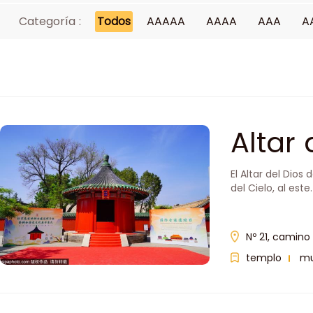
Categoría :
Todos
AAAAA
AAAA
AAA
A
Altar
la Ar
El Altar del Dios
del Cielo, al este.
Nº 21, camino 
templo
m