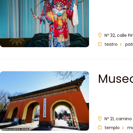
Nº 32, calle Pi
teatro
pat
Museo
Nº 21, camino 
templo
m