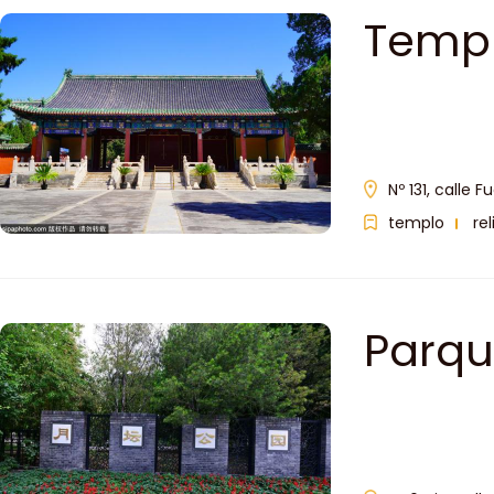
Templ
Dinas
Nº 131, calle 
templo
rel
Parqu