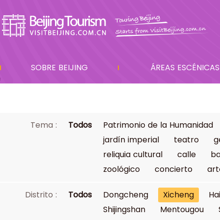
SOBRE BEIJING
ÁREAS ESCÉNICAS
Tema :
Todos
Patrimonio de la Humanidad
jardín imperial
teatro
g
reliquia cultural
calle
ba
zoológico
concierto
art
Distrito :
Todos
Dongcheng
Xicheng
Ha
Shijingshan
Mentougou