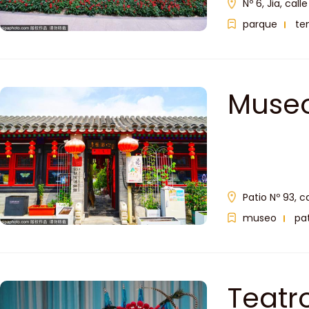
Nº 6, Jia, call
parque
te
Museo
Patio Nº 93, ca
museo
pat
Teatr