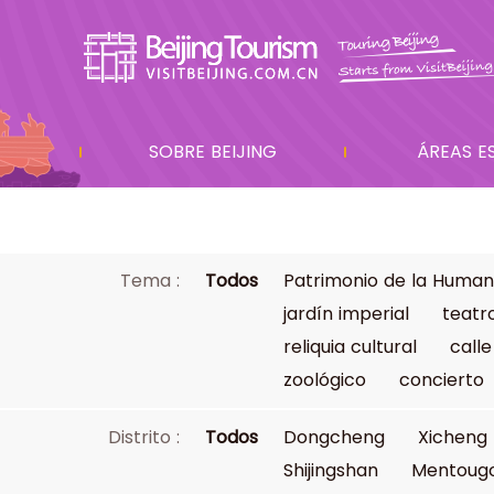
SOBRE BEIJING
ÁREAS E
Tema :
Todos
Patrimonio de la Human
jardín imperial
teatr
reliquia cultural
calle
zoológico
concierto
Distrito :
Todos
Dongcheng
Xicheng
Shijingshan
Mentoug