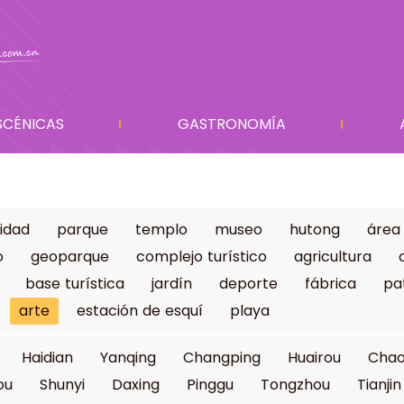
SCÉNICAS
GASTRONOMÍA
idad
parque
templo
museo
hutong
área
o
geoparque
complejo turístico
agricultura
base turística
jardín
deporte
fábrica
pa
arte
estación de esquí
playa
Haidian
Yanqing
Changping
Huairou
Cha
ou
Shunyi
Daxing
Pinggu
Tongzhou
Tianjin