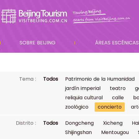
SOBRE BEIJING
ÁREAS ESCÉNICAS
Tema :
Todos
Patrimonio de la Humanidad
jardín imperial
teatro
g
reliquia cultural
calle
ba
zoológico
concierto
art
Distrito :
Todos
Dongcheng
Xicheng
Ha
Shijingshan
Mentougou