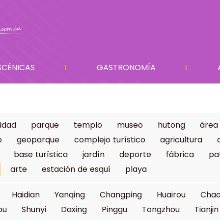
SCÉNICAS
GASTRONOMÍA
idad
parque
templo
museo
hutong
área
o
geoparque
complejo turístico
agricultura
base turística
jardín
deporte
fábrica
pa
arte
estación de esquí
playa
Haidian
Yanqing
Changping
Huairou
Cha
ou
Shunyi
Daxing
Pinggu
Tongzhou
Tianjin