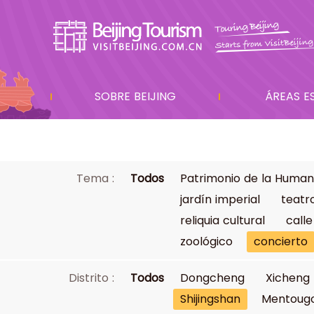
SOBRE BEIJING
ÁREAS E
Tema :
Todos
Patrimonio de la Human
jardín imperial
teatr
reliquia cultural
calle
zoológico
concierto
Distrito :
Todos
Dongcheng
Xicheng
Shijingshan
Mentoug