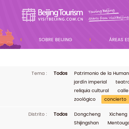
SOBRE BEIJING
ÁREAS E
Tema :
Todos
Patrimonio de la Human
jardín imperial
teatr
reliquia cultural
calle
zoológico
concierto
Distrito :
Todos
Dongcheng
Xicheng
Shijingshan
Mentoug