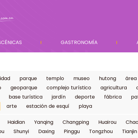
SCÉNICAS
GASTRONOMÍA
idad
parque
templo
museo
hutong
área
o
geoparque
complejo turístico
agricultura
base turística
jardín
deporte
fábrica
pa
arte
estación de esquí
playa
Haidian
Yanqing
Changping
Huairou
Cha
ou
Shunyi
Daxing
Pinggu
Tongzhou
Tianjin