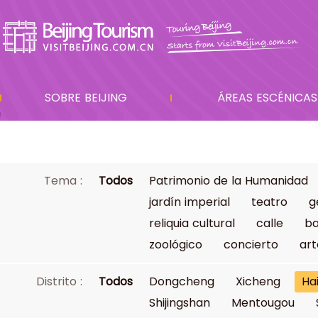
SOBRE BEIJING
ÁREAS ESCÉNICAS
Tema :
Todos
Patrimonio de la Humanidad
jardín imperial
teatro
g
reliquia cultural
calle
ba
zoológico
concierto
art
Distrito :
Todos
Dongcheng
Xicheng
Ha
Shijingshan
Mentougou