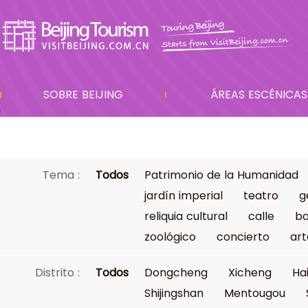
SOBRE BEIJING
ÁREAS ESCÉNICAS
Tema :
Todos
Patrimonio de la Humanidad
jardín imperial
teatro
g
reliquia cultural
calle
ba
zoológico
concierto
art
Distrito :
Todos
Dongcheng
Xicheng
Ha
Shijingshan
Mentougou