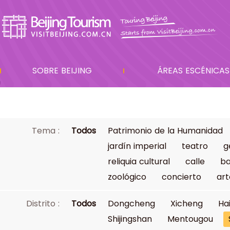
SOBRE BEIJING
ÁREAS ESCÉNICAS
Tema :
Todos
Patrimonio de la Humanidad
jardín imperial
teatro
g
reliquia cultural
calle
ba
zoológico
concierto
art
Distrito :
Todos
Dongcheng
Xicheng
Ha
Shijingshan
Mentougou