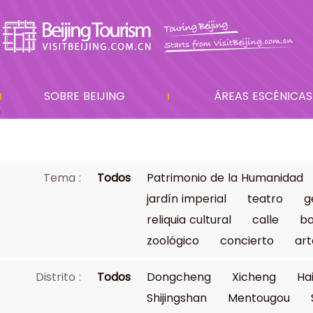
SOBRE BEIJING
ÁREAS ESCÉNICAS
Tema :
Todos
Patrimonio de la Humanidad
jardín imperial
teatro
g
reliquia cultural
calle
ba
zoológico
concierto
art
Distrito :
Todos
Dongcheng
Xicheng
Ha
Shijingshan
Mentougou