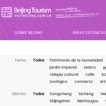
SOBRE BEIJING
ÁREAS ESCÉNICAS
Tema :
Todos
Patrimonio de la Humanidad
jardín imperial
teatro
g
reliquia cultural
calle
ba
zoológico
concierto
art
Distrito :
Todos
Dongcheng
Xicheng
Ha
Shijingshan
Mentougou