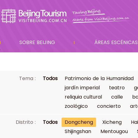
SOBRE BEIJING
ÁREAS ESCÉNICAS
Tema :
Todos
Patrimonio de la Humanidad
jardín imperial
teatro
g
reliquia cultural
calle
ba
zoológico
concierto
art
Distrito :
Todos
Dongcheng
Xicheng
Ha
Shijingshan
Mentougou