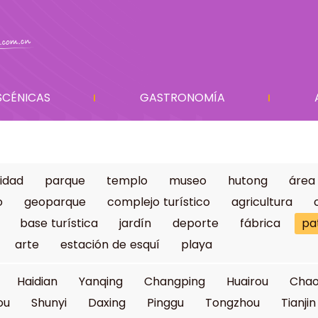
SCÉNICAS
GASTRONOMÍA
idad
parque
templo
museo
hutong
área
o
geoparque
complejo turístico
agricultura
base turística
jardín
deporte
fábrica
pa
arte
estación de esquí
playa
Haidian
Yanqing
Changping
Huairou
Cha
ou
Shunyi
Daxing
Pinggu
Tongzhou
Tianjin