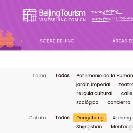
SOBRE BEIJING
ÁREAS E
Tema :
Todos
Patrimonio de la Human
jardín imperial
teatr
reliquia cultural
calle
zoológico
concierto
Distrito :
Todos
Dongcheng
Xicheng
Shijingshan
Mentoug