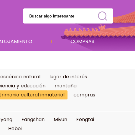
ALOJAMIENTO
COMPRAS
 escénica natural
lugar de interés
ciencia y educación
montaña
trimonio cultural inmaterial
compras
oyang
Fangshan
Miyun
Fengtai
Hebei