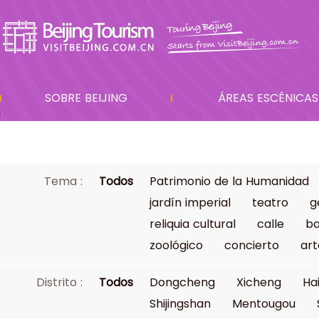
SOBRE BEIJING
ÁREAS ESCÉNICAS
Tema :
Todos
Patrimonio de la Humanidad
jardín imperial
teatro
g
reliquia cultural
calle
ba
zoológico
concierto
art
Distrito :
Todos
Dongcheng
Xicheng
Ha
Shijingshan
Mentougou