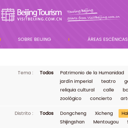
SOBRE BEIJING
ÁREAS ESCÉNICAS
Tema :
Todos
Patrimonio de la Humanidad
jardín imperial
teatro
g
reliquia cultural
calle
ba
zoológico
concierto
art
Distrito :
Todos
Dongcheng
Xicheng
Ha
Shijingshan
Mentougou