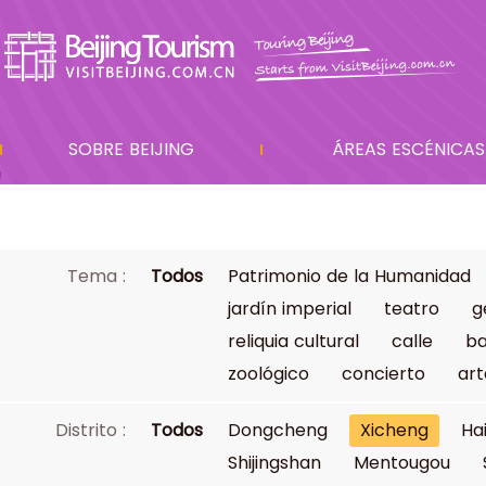
SOBRE BEIJING
ÁREAS ESCÉNICAS
Tema :
Todos
Patrimonio de la Humanidad
jardín imperial
teatro
g
reliquia cultural
calle
ba
zoológico
concierto
art
Distrito :
Todos
Dongcheng
Xicheng
Ha
Shijingshan
Mentougou