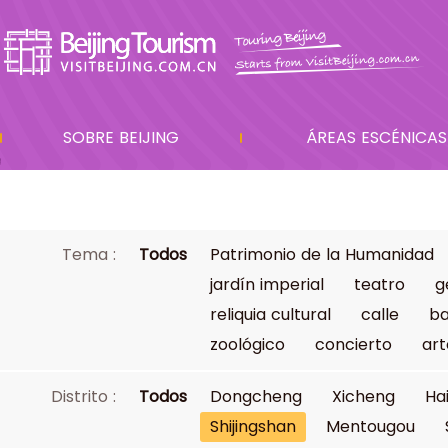
SOBRE BEIJING
ÁREAS ESCÉNICAS
Tema :
Todos
Patrimonio de la Humanidad
jardín imperial
teatro
g
reliquia cultural
calle
ba
zoológico
concierto
art
Distrito :
Todos
Dongcheng
Xicheng
Ha
Shijingshan
Mentougou