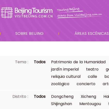
SOBRE BEIJING
ÁREAS ESCÉNICAS
Tema :
Todos
Patrimonio de la Humanidad
jardín imperial
teatro
g
reliquia cultural
calle
ba
zoológico
concierto
art
Distrito :
Todos
Dongcheng
Xicheng
Ha
Shijingshan
Mentougou