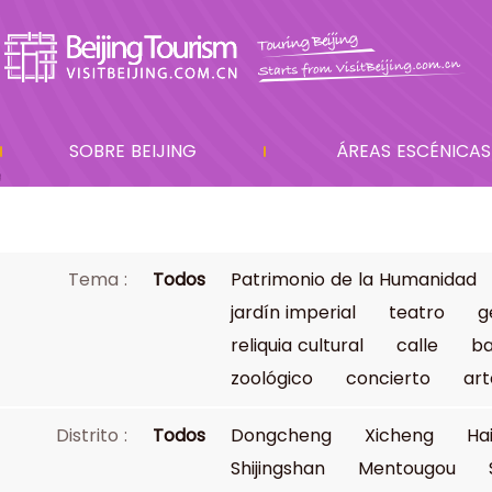
SOBRE BEIJING
ÁREAS ESCÉNICAS
Tema :
Todos
Patrimonio de la Humanidad
jardín imperial
teatro
g
reliquia cultural
calle
ba
zoológico
concierto
art
Distrito :
Todos
Dongcheng
Xicheng
Ha
Shijingshan
Mentougou