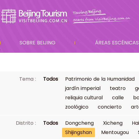
SOBRE BEIJING
ÁREAS ESCÉNICAS
Tema :
Todos
Patrimonio de la Humanidad
jardín imperial
teatro
g
reliquia cultural
calle
ba
zoológico
concierto
art
Distrito :
Todos
Dongcheng
Xicheng
Ha
Shijingshan
Mentougou