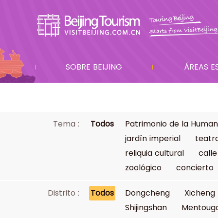
SOBRE BEIJING
ÁREAS E
Tema :
Todos
Patrimonio de la Human
jardín imperial
teatr
reliquia cultural
calle
zoológico
concierto
Distrito :
Todos
Dongcheng
Xicheng
Shijingshan
Mentoug