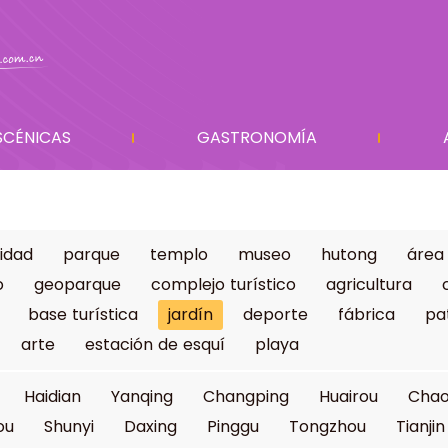
SCÉNICAS
GASTRONOMÍA
idad
parque
templo
museo
hutong
área
o
geoparque
complejo turístico
agricultura
base turística
jardín
deporte
fábrica
pa
arte
estación de esquí
playa
Haidian
Yanqing
Changping
Huairou
Cha
ou
Shunyi
Daxing
Pinggu
Tongzhou
Tianjin