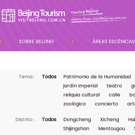
SOBRE BEIJING
ÁREAS ESCÉNICAS
Tema :
Todos
Patrimonio de la Humanidad
jardín imperial
teatro
g
reliquia cultural
calle
ba
zoológico
concierto
art
Distrito :
Todos
Dongcheng
Xicheng
Ha
Shijingshan
Mentougou