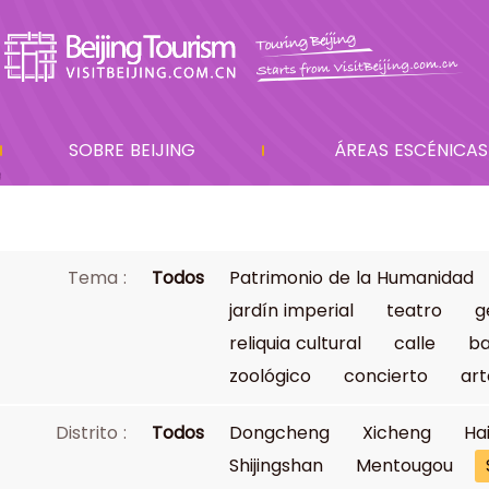
SOBRE BEIJING
ÁREAS ESCÉNICAS
Tema :
Todos
Patrimonio de la Humanidad
jardín imperial
teatro
g
reliquia cultural
calle
ba
zoológico
concierto
art
Distrito :
Todos
Dongcheng
Xicheng
Ha
Shijingshan
Mentougou