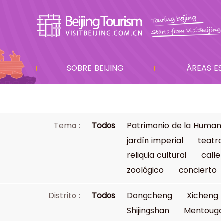
SOBRE BEIJING
ÁREAS E
Tema :
Todos
Patrimonio de la Human
jardín imperial
teatr
reliquia cultural
calle
zoológico
concierto
Distrito :
Todos
Dongcheng
Xicheng
Shijingshan
Mentoug