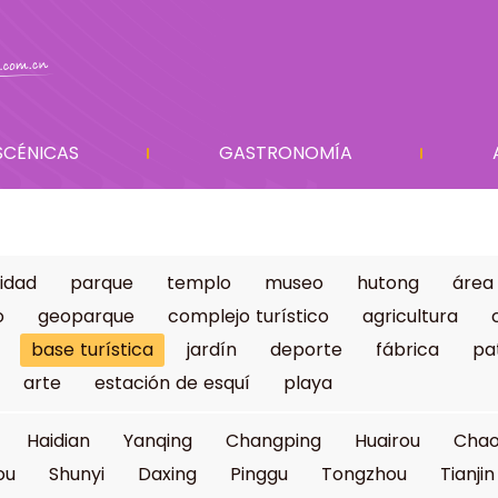
SCÉNICAS
GASTRONOMÍA
idad
parque
templo
museo
hutong
área
o
geoparque
complejo turístico
agricultura
base turística
jardín
deporte
fábrica
pa
arte
estación de esquí
playa
Haidian
Yanqing
Changping
Huairou
Cha
ou
Shunyi
Daxing
Pinggu
Tongzhou
Tianjin