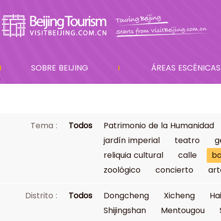
SOBRE BEIJING
ÁREAS ESCÉNICAS
Tema :
Todos
Patrimonio de la Humanidad
jardín imperial
teatro
g
reliquia cultural
calle
ba
zoológico
concierto
art
Distrito :
Todos
Dongcheng
Xicheng
Ha
Shijingshan
Mentougou