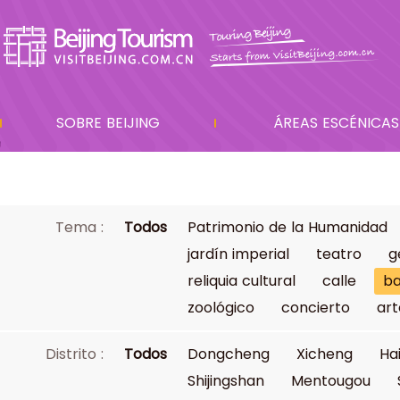
SOBRE BEIJING
ÁREAS ESCÉNICAS
Tema :
Todos
Patrimonio de la Humanidad
jardín imperial
teatro
g
reliquia cultural
calle
ba
zoológico
concierto
art
Distrito :
Todos
Dongcheng
Xicheng
Ha
Shijingshan
Mentougou