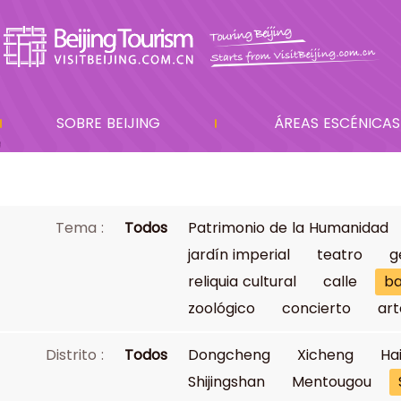
SOBRE BEIJING
ÁREAS ESCÉNICAS
Tema :
Todos
Patrimonio de la Humanidad
jardín imperial
teatro
g
reliquia cultural
calle
ba
zoológico
concierto
art
Distrito :
Todos
Dongcheng
Xicheng
Ha
Shijingshan
Mentougou