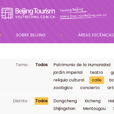
SOBRE BEIJING
ÁREAS ESCÉNICAS
Tema :
Todos
Patrimonio de la Humanidad
jardín imperial
teatro
g
reliquia cultural
calle
ba
zoológico
concierto
art
Distrito :
Todos
Dongcheng
Xicheng
Ha
Shijingshan
Mentougou