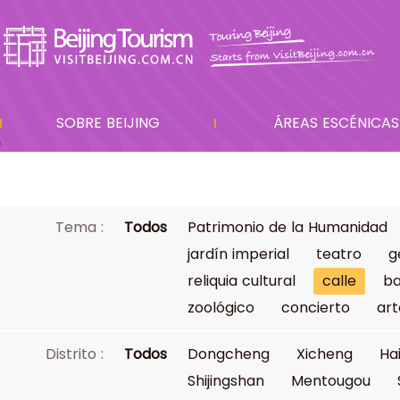
SOBRE BEIJING
ÁREAS ESCÉNICAS
Tema :
Todos
Patrimonio de la Humanidad
jardín imperial
teatro
g
reliquia cultural
calle
ba
zoológico
concierto
art
Distrito :
Todos
Dongcheng
Xicheng
Ha
Shijingshan
Mentougou