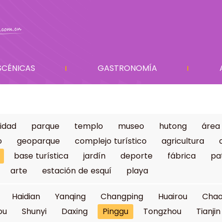
SCÉNICAS
GASTRONOMÍA
idad
parque
templo
museo
hutong
área
o
geoparque
complejo turístico
agricultura
base turística
jardín
deporte
fábrica
pa
arte
estación de esquí
playa
Haidian
Yanqing
Changping
Huairou
Cha
ou
Shunyi
Daxing
Pinggu
Tongzhou
Tianjin