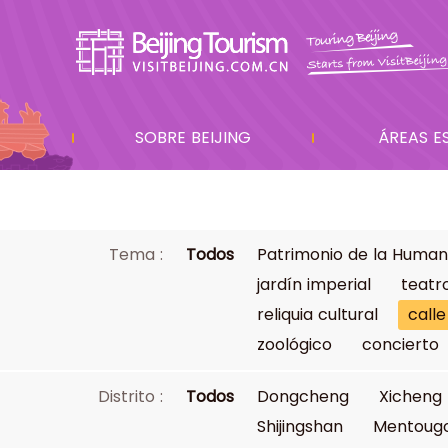
SOBRE BEIJING
ÁREAS E
Tema :
Todos
Patrimonio de la Human
jardín imperial
teatr
reliquia cultural
calle
zoológico
concierto
Distrito :
Todos
Dongcheng
Xicheng
Shijingshan
Mentoug