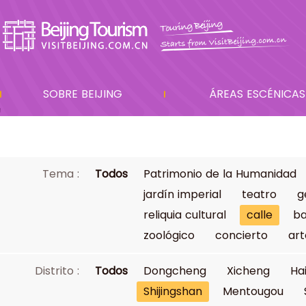
SOBRE BEIJING
ÁREAS ESCÉNICAS
Tema :
Todos
Patrimonio de la Humanidad
jardín imperial
teatro
g
reliquia cultural
calle
ba
zoológico
concierto
art
Distrito :
Todos
Dongcheng
Xicheng
Ha
Shijingshan
Mentougou