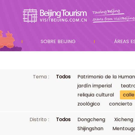
SOBRE BEIJING
ÁREAS E
Tema :
Todos
Patrimonio de la Human
jardín imperial
teatr
reliquia cultural
calle
zoológico
concierto
Distrito :
Todos
Dongcheng
Xicheng
Shijingshan
Mentoug