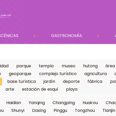
SCÉNICAS
GASTRONOMÍA
idad
parque
templo
museo
hutong
área
o
geoparque
complejo turístico
agricultura
base turística
jardín
deporte
fábrica
pa
arte
estación de esquí
playa
Haidian
Yanqing
Changping
Huairou
Cha
ou
Shunyi
Daxing
Pinggu
Tongzhou
Tianjin