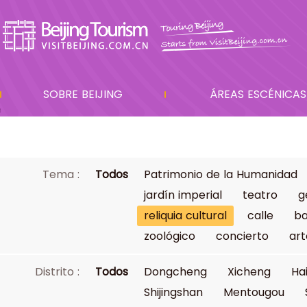
SOBRE BEIJING
ÁREAS ESCÉNICAS
Tema :
Todos
Patrimonio de la Humanidad
jardín imperial
teatro
g
reliquia cultural
calle
ba
zoológico
concierto
art
Distrito :
Todos
Dongcheng
Xicheng
Ha
Shijingshan
Mentougou