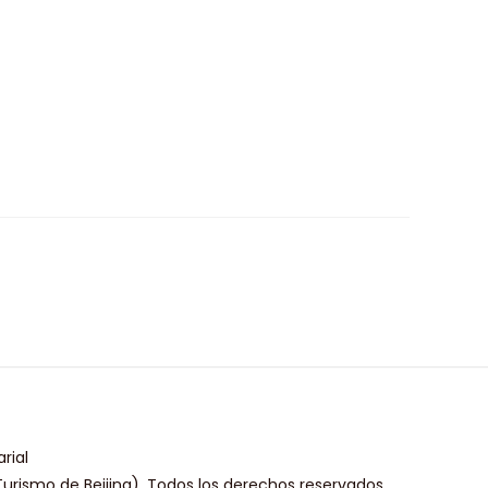
rial
urismo de Beijing). Todos los derechos reservados.