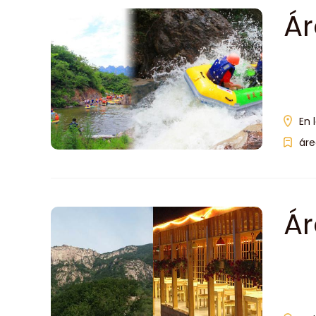
Ár
En 
áre
Ár
la