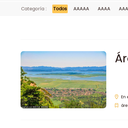
Categoría :
Todos
AAAAA
AAAA
AA
Ár
Yu
En 
áre