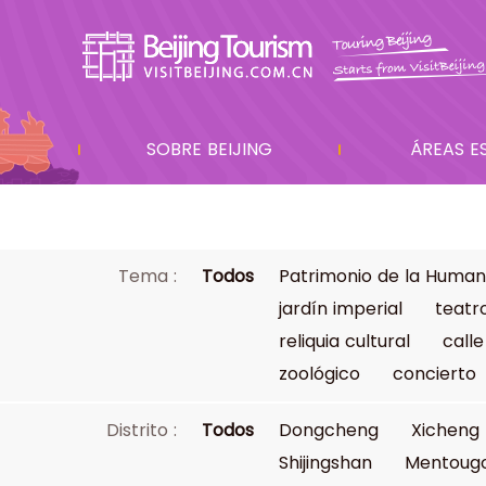
SOBRE BEIJING
ÁREAS E
Tema :
Todos
Patrimonio de la Human
jardín imperial
teatr
reliquia cultural
calle
zoológico
concierto
Distrito :
Todos
Dongcheng
Xicheng
Shijingshan
Mentoug