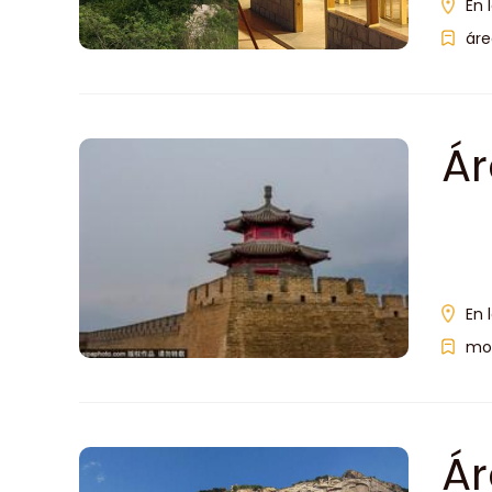
En 
áre
Ár
En 
mo
Ár