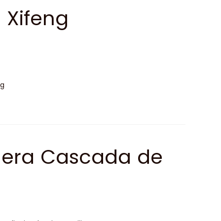
 Xifeng
ng
imera Cascada de