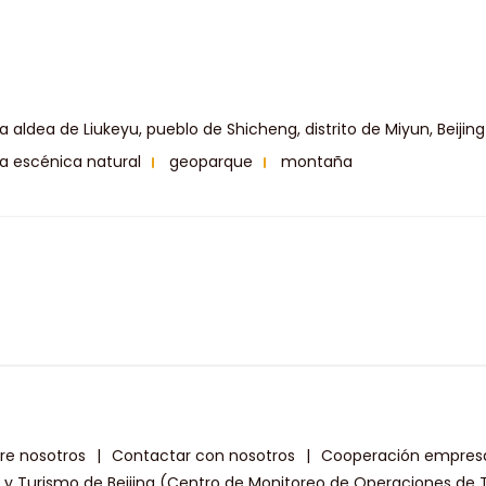
ijing
la aldea de Liukeyu, pueblo de Shicheng, distrito de Miyun, Beijing
a escénica natural
geoparque
montaña
re nosotros
|
Contactar con nosotros
|
Cooperación empresa
a y Turismo de Beijing (Centro de Monitoreo de Operaciones de T