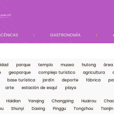
SCÉNICAS
GASTRONOMÍA
idad
parque
templo
museo
hutong
área
o
geoparque
complejo turístico
agricultura
base turística
jardín
deporte
fábrica
pa
arte
estación de esquí
playa
Haidian
Yanqing
Changping
Huairou
Cha
ou
Shunyi
Daxing
Pinggu
Tongzhou
Tianjin