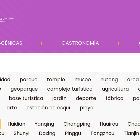
SCÉNICAS
GASTRONOMÍA
idad
parque
templo
museo
hutong
área
o
geoparque
complejo turístico
agricultura
base turística
jardín
deporte
fábrica
pa
arte
estación de esquí
playa
Haidian
Yanqing
Changping
Huairou
Cha
ou
Shunyi
Daxing
Pinggu
Tongzhou
Tianjin