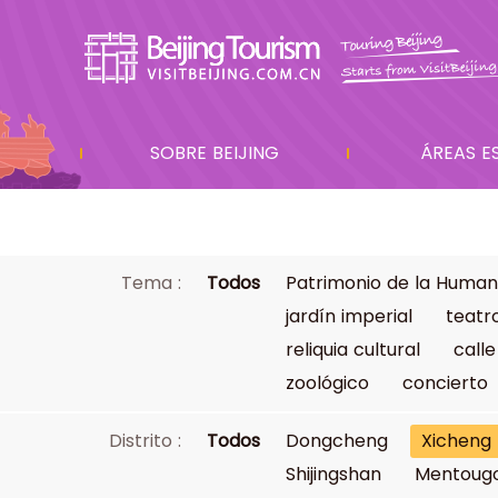
SOBRE BEIJING
ÁREAS E
Tema :
Todos
Patrimonio de la Human
jardín imperial
teatr
reliquia cultural
calle
zoológico
concierto
Distrito :
Todos
Dongcheng
Xicheng
Shijingshan
Mentoug