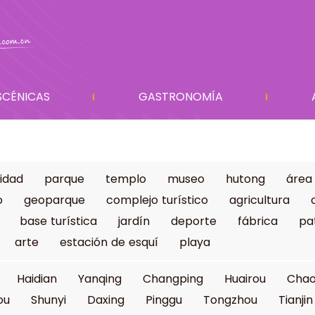
SCÉNICAS
GASTRONOMÍA
idad
parque
templo
museo
hutong
área
o
geoparque
complejo turístico
agricultura
base turística
jardín
deporte
fábrica
pa
arte
estación de esquí
playa
Haidian
Yanqing
Changping
Huairou
Cha
ou
Shunyi
Daxing
Pinggu
Tongzhou
Tianjin