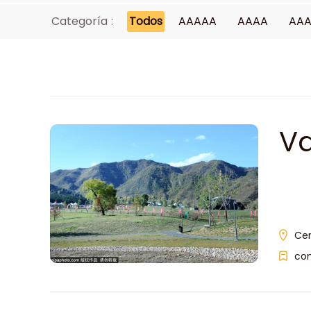
Categoría :
Todos
AAAAA
AAAA
AA
Va
Cer
com