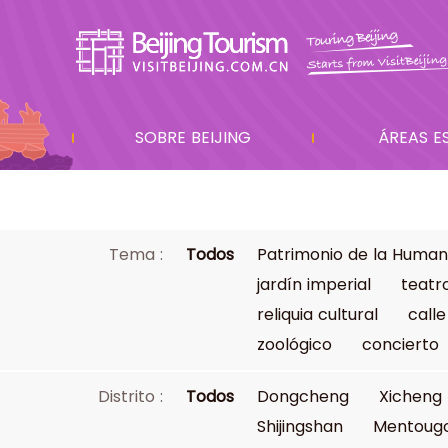
SOBRE BEIJING
ÁREAS E
Tema :
Todos
Patrimonio de la Human
jardín imperial
teatr
reliquia cultural
calle
zoológico
concierto
Distrito :
Todos
Dongcheng
Xicheng
Shijingshan
Mentoug