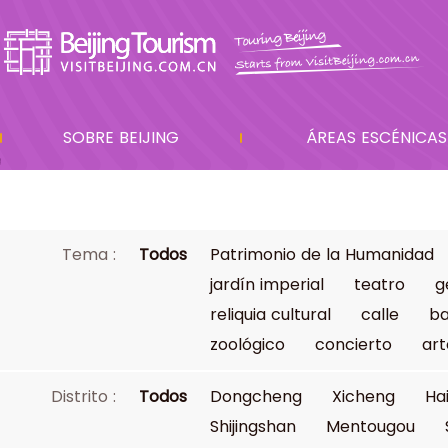
SOBRE BEIJING
ÁREAS ESCÉNICAS
Tema :
Todos
Patrimonio de la Humanidad
jardín imperial
teatro
g
reliquia cultural
calle
ba
zoológico
concierto
art
Distrito :
Todos
Dongcheng
Xicheng
Ha
Shijingshan
Mentougou