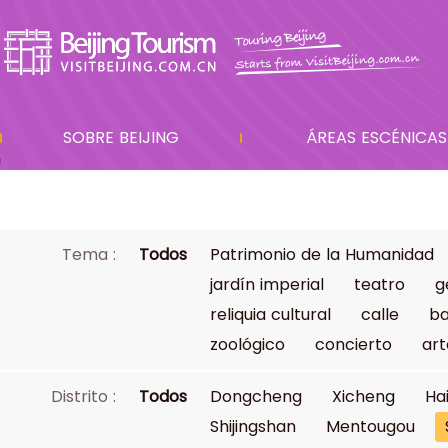
SOBRE BEIJING
ÁREAS ESCÉNICAS
Tema :
Todos
Patrimonio de la Humanidad
jardín imperial
teatro
g
reliquia cultural
calle
ba
zoológico
concierto
art
Distrito :
Todos
Dongcheng
Xicheng
Ha
Shijingshan
Mentougou