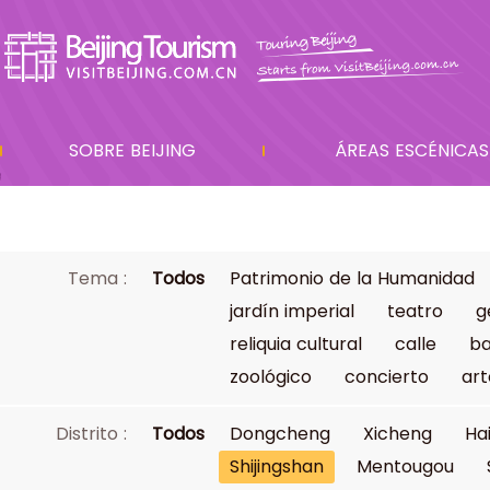
SOBRE BEIJING
ÁREAS ESCÉNICAS
Tema :
Todos
Patrimonio de la Humanidad
jardín imperial
teatro
g
reliquia cultural
calle
ba
zoológico
concierto
art
Distrito :
Todos
Dongcheng
Xicheng
Ha
Shijingshan
Mentougou