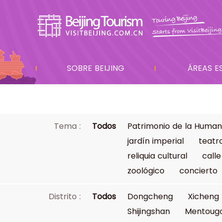
SOBRE BEIJING
ÁREAS E
Tema :
Todos
Patrimonio de la Human
jardín imperial
teatr
reliquia cultural
calle
zoológico
concierto
Distrito :
Todos
Dongcheng
Xicheng
Shijingshan
Mentoug