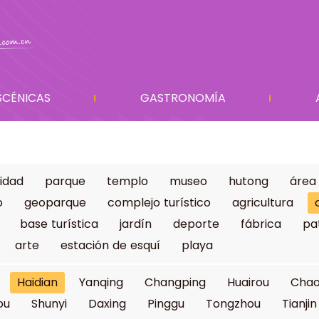
SCÉNICAS
GASTRONOMÍA
idad
parque
templo
museo
hutong
área
o
geoparque
complejo turístico
agricultura
base turística
jardín
deporte
fábrica
pa
arte
estación de esquí
playa
Haidian
Yanqing
Changping
Huairou
Cha
ou
Shunyi
Daxing
Pinggu
Tongzhou
Tianjin