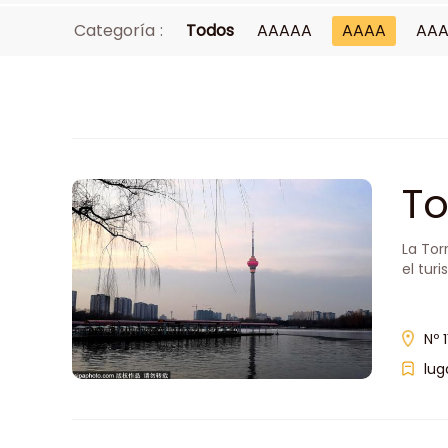
Categoría :
Todos
AAAAA
AAAA
AA
To
La Tor
el tur
Nº 
lug