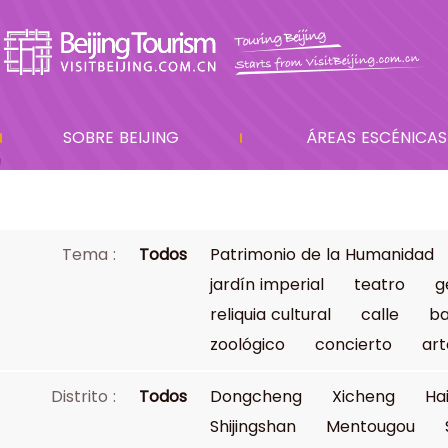
SOBRE BEIJING
ÁREAS ESCÉNICAS
Tema :
Todos
Patrimonio de la Humanidad
jardín imperial
teatro
g
reliquia cultural
calle
ba
zoológico
concierto
art
Distrito :
Todos
Dongcheng
Xicheng
Ha
Shijingshan
Mentougou